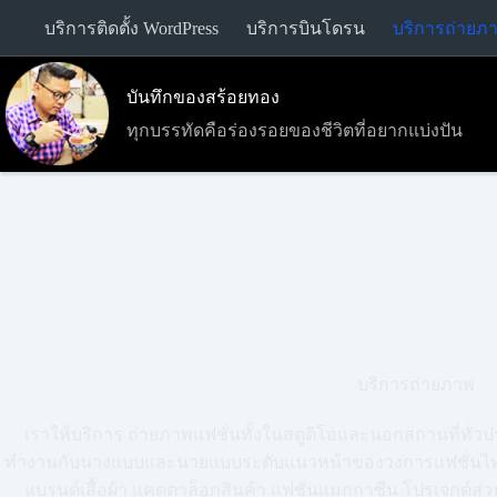
Skip
บริการติดตั้ง WordPress
บริการบินโดรน
บริการถ่ายภ
to
content
บันทึกของสร้อยทอง
ทุกบรรทัดคือร่องรอยของชีวิตที่อยากแบ่งปัน
บริการถ่ายภาพ
เราให้บริการ ถ่ายภาพแฟชั่นทั้งในสตูดิโอและนอกสถานที่ทั่ว
ทำงานกับนางแบบและนายแบบระดับแนวหน้าของวงการแฟชั่นไทยม
แบรนด์เสื้อผ้า แคตตาล็อกสินค้า แฟชั่นแมกกาซีน โปรเจกต์ส่วนตั