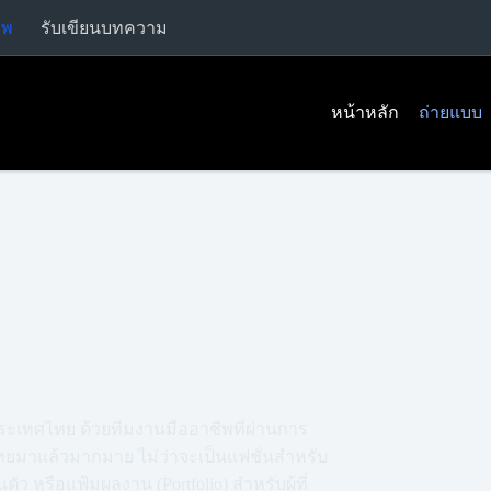
าพ
รับเขียนบทความ
หน้าหลัก
ถ่ายแบบ
ประเทศไทย ด้วยทีมงานมืออาชีพที่ผ่านการ
าแล้วมากมาย ไม่ว่าจะเป็นแฟชั่นสำหรับ
ว หรือแฟ้มผลงาน (Portfolio) สำหรับผู้ที่