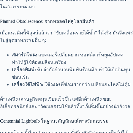
ในศตวรรษต่อมา
Planned Obsolescence: จากหลอดไฟสู่โลกสินค้า
เมื่อแนวคิดนี้พิสูจน์แล้วว่า “ขับเคลื่อนรายได้ซ้ำ” ได้จริง มันจึงแพร่
ไปสู่อุตสาหกรรมอื่น ๆ:
สมาร์ตโฟน:
แบตเตอรี่เปลี่ยนยาก ซอฟต์แวร์หยุดอัปเดต
ทำให้ผู้ใช้ต้องเปลี่ยนเครื่อง
เครื่องพิมพ์:
ชิปจำกัดจำนวนพิมพ์หรือหมึก ทำให้เกิดต้นทุน
ซ่อนเร้น
เครื่องใช้ไฟฟ้า:
ใช้วงจรที่ซ่อมยากกว่า เปลี่ยนอะไหล่ไม่คุ้ม
ด้านหนึ่ง เศรษฐกิจหมุนเวียนเร็วขึ้น แต่อีกด้านหนึ่ง ขยะ
อิเล็กทรอนิกส์และ “วัฒนธรรมใช้แล้วทิ้ง” ก็เพิ่มขึ้นอย่างน่ากังวล
Centennial Lightbulb ในฐานะสัญลักษณ์ทางวัฒนธรรม
หลอดเล็ก ๆ นี้คือหลักฐานว่า
ความยั่งยืนเชิงวิศวกรรมเป็นไปได้