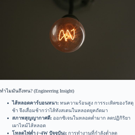
ทำไมมันถึงทน? (Engineering Insight)
ไส้หลอดคาร์บอนหนา:
ทนความร้อนสูง การระเหิดของวัสดุ
ช้า จึงเสื่อมช้ากว่าไส้ทังสเตนในหลอดยุคถัดมา
สภาพสุญญากาศดี:
ออกซิเจนในหลอดต่ำมาก ลดปฏิกิริยา
เผาไหม้ไส้หลอด
โหลดไฟต่ำ (~4W ปัจจุบัน):
การทำงานที่กำลังต่ำลด