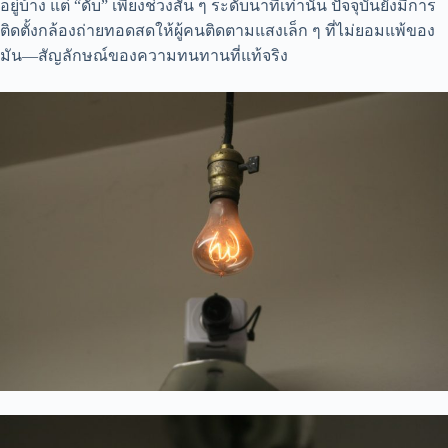
อยู่บ้าง แต่ “ดับ” เพียงช่วงสั้น ๆ ระดับนาทีเท่านั้น ปัจจุบันยังมีการ
ติดตั้งกล้องถ่ายทอดสดให้ผู้คนติดตามแสงเล็ก ๆ ที่ไม่ยอมแพ้ของ
มัน—สัญลักษณ์ของความทนทานที่แท้จริง