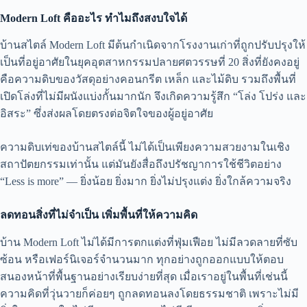
Modern Loft คืออะไร ทำไมถึงสงบใจได้
บ้านสไตล์ Modern Loft มีต้นกำเนิดจากโรงงานเก่าที่ถูกปรับปรุงให้
เป็นที่อยู่อาศัยในยุคอุตสาหกรรมปลายศตวรรษที่ 20 สิ่งที่ยังคงอยู่
คือความดิบของวัสดุอย่างคอนกรีต เหล็ก และไม้ดิบ รวมถึงพื้นที่
เปิดโล่งที่ไม่มีผนังแบ่งกั้นมากนัก จึงเกิดความรู้สึก “โล่ง โปร่ง และ
อิสระ” ซึ่งส่งผลโดยตรงต่อจิตใจของผู้อยู่อาศัย
ความดิบเท่ของบ้านสไตล์นี้ ไม่ได้เป็นเพียงความสวยงามในเชิง
สถาปัตยกรรมเท่านั้น แต่มันยังสื่อถึงปรัชญาการใช้ชีวิตอย่าง
“Less is more” — ยิ่งน้อย ยิ่งมาก ยิ่งไม่ปรุงแต่ง ยิ่งใกล้ความจริง
ลดทอนสิ่งที่ไม่จำเป็น เพิ่มพื้นที่ให้ความคิด
บ้าน Modern Loft ไม่ได้มีการตกแต่งที่ฟุ่มเฟือย ไม่มีลวดลายที่ซับ
ซ้อน หรือเฟอร์นิเจอร์จำนวนมาก ทุกอย่างถูกออกแบบให้ตอบ
สนองหน้าที่พื้นฐานอย่างเรียบง่ายที่สุด เมื่อเราอยู่ในพื้นที่เช่นนี้
ความคิดที่วุ่นวายก็ค่อยๆ ถูกลดทอนลงโดยธรรมชาติ เพราะไม่มี