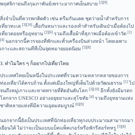
[2][9]
พฤศจิกายนถึงกุมภาพันธ์เพราะอากาศเย็นสบาย
สิ่งจำเป็นที่ควรพกติดตัว เช่น ครีมกันแดด ชุดว่ายน้ำสำหรับการ
[3][10]
เที่ยวทะเล
เสื้อกันหนาวและรองเท้าสำหรับเดินป่าเมื่อต้องไป
[2][6]
[1]
เที่ยวดอยหรืออุทยาน
รวมถึงเสื้อผ้าที่สุภาพเมื่อต้องเข้าวัด
[4]
นอกจากนี้ควรจองที่พักและตั๋วเครื่องบินล่วงหน้า โดยเฉพาะ
[5][8]
เกาะและสถานที่ที่เป็นจุดหมายยอดนิยม
3. ทำไมใคร ๆ ก็อยากไปเที่ยวไทย
ประเทศไทยเป็นหนึ่งในประเทศที่รวมความหลากหลายของการ
[1]
ท่องเที่ยวได้ครบถ้วน ตั้งแต่เมืองใหญ่ที่เต็มไปด้วยวัฒนธรรม
ไป
[3][10]
จนถึงหมู่เกาะและหาดทรายที่ติดอันดับโลก
อีกทั้งยังมีมรดก
[4]
โลกจาก UNESCO อย่างอยุธยาและสุโขทัย
รวมถึงอุทยานแห่ง
[6][9]
ชาติหลายแห่งที่มีความอุดมสมบูรณ์
นอกจากนี้ยังเป็นประเทศที่นักท่องเที่ยวทุกงบประมาณสามารถมา
[5][8]
เยือนได้ ไม่ว่าจะเป็นแบบแบ็คแพ็คเกอร์หรือพักรีสอร์ทหรู