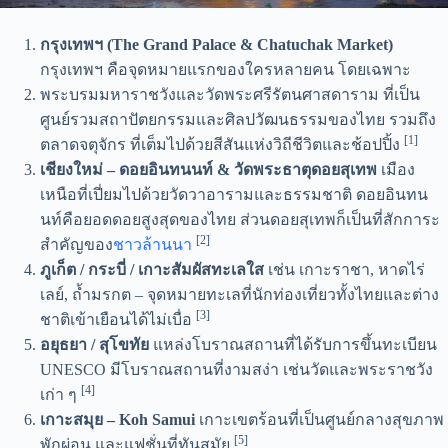
กรุงเทพฯ (The Grand Palace & Chatuchak Market)
กรุงเทพฯ คือจุดหมายแรกของใครหลายคน โดยเฉพาะ
พระบรมมหาราชวังและวัดพระศรีรัตนศาสดาราม ที่เป็น
ศูนย์รวมสถาปัตยกรรมและศิลปวัฒนธรรมของไทย รวมถึง
[1]
ตลาดจตุจักร ที่เต็มไปด้วยสีสันแห่งวิถีชีวิตและช้อปปิ้ง
เชียงใหม่ – ดอยอินทนนท์ & วัดพระธาตุดอยสุเทพ
เมือง
เหนือที่เปี่ยมไปด้วยวัดวาอารามและธรรมชาติ ดอยอินทน
นท์คือยอดดอยสูงสุดของไทย ส่วนดอยสุเทพก็เป็นที่สักการะ
[2]
สำคัญของ
ชาวล้านนา
ภูเก็ต / กระบี่ / เกาะสัมผัสทะเลใส
เช่น เกาะราชา, หาดไร่
เลย์, ถ้ำมรกต – จุดหมายทะเลที่นักท่องเที่ยวทั้งไทยและต่าง
[3]
ชาติเข้าเยือนได้ไม่เบื่อ
อยุธยา / สุโขทัย
แหล่งโบราณสถานที่ได้รับการขึ้นทะเบียน
UNESCO มีโบราณสถานที่งามสง่า เช่นวัดและพระราชวัง
[4]
เก่า ๆ
เกาะสมุย – Koh Samui
เกาะเขตร้อนที่เป็นศูนย์กลางสุขภาพ
[5]
พักผ่อน และแฟชั่นที่ทันสมัย