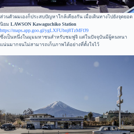
ส่วนตัวผมเองก็ประสบปัญหาใกล้เคียงกัน เมื่อเดินทางไปยังจุดยอด
นิยม
LAWSON Kawaguchiko Station
https://maps.app.goo.gl/ygLXFUbnj8TzMFfJ9
ซึ่งเป็นหนึ่งในมุมมหาชนสำหรับชมฟูจิ แต่ในปัจจุบันมีผู้คนหนา
แน่นมากจนไม่สามารถเก็บภาพได้อย่างที่ตั้งใจไว้