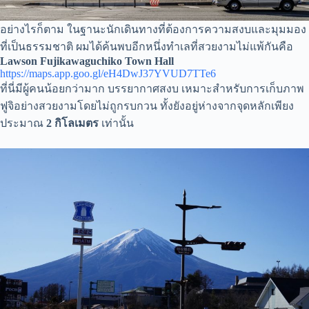
อย่างไรก็ตาม ในฐานะนักเดินทางที่ต้องการความสงบและมุมมอง
ที่เป็นธรรมชาติ ผมได้ค้นพบอีกหนึ่งทำเลที่สวยงามไม่แพ้กันคือ
Lawson Fujikawaguchiko Town Hall
https://maps.app.goo.gl/eH4DwJ37YVUD7TTe6
ที่นี่มีผู้คนน้อยกว่ามาก บรรยากาศสงบ เหมาะสำหรับการเก็บภาพ
ฟูจิอย่างสวยงามโดยไม่ถูกรบกวน ทั้งยังอยู่ห่างจากจุดหลักเพียง
ประมาณ
2 กิโลเมตร
เท่านั้น