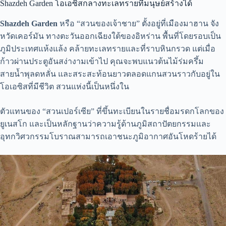
Shazdeh Garden โอเอซิสกลางทะเลทรายที่มนุษย์สร้างได้
Shazdeh Garden
หรือ “สวนของเจ้าชาย” ตั้งอยู่ที่เมืองมาฮาน จัง
หวัดเคอร์มัน ทางตะวันออกเฉียงใต้ของอิหร่าน พื้นที่โดยรอบเป็น
ภูมิประเทศแห้งแล้ง คล้ายทะเลทรายและที่ราบหินกรวด แต่เมื่อ
ก้าวผ่านประตูอันสง่างามเข้าไป คุณจะพบแนวต้นไม้ร่มครึ้ม
สายน้ำพุลดหลั่น และสระสะท้อนยาวตลอดแกนสวนราวกับอยู่ใน
โอเอซิสที่มีชีวิต สวนแห่งนี้เป็นหนึ่งใน
ตัวแทนของ “สวนเปอร์เซีย” ที่ขึ้นทะเบียนในรายชื่อมรดกโลกของ
ยูเนสโก และเป็นหลักฐานว่าความรู้ด้านภูมิสถาปัตยกรรมและ
อุทกวิศวกรรมโบราณสามารถเอาชนะภูมิอากาศอันโหดร้ายได้