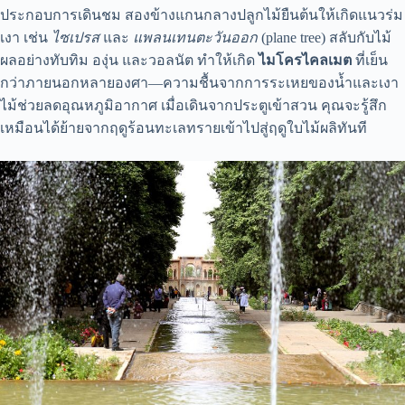
ประกอบการเดินชม สองข้างแกนกลางปลูกไม้ยืนต้นให้เกิดแนวร่ม
เงา เช่น
ไซเปรส
และ
แพลนเทนตะวันออก
(plane tree) สลับกับไม้
ผลอย่างทับทิม องุ่น และวอลนัต ทำให้เกิด
ไมโครไคลเมต
ที่เย็น
กว่าภายนอกหลายองศา—ความชื้นจากการระเหยของน้ำและเงา
ไม้ช่วยลดอุณหภูมิอากาศ เมื่อเดินจากประตูเข้าสวน คุณจะรู้สึก
เหมือนได้ย้ายจากฤดูร้อนทะเลทรายเข้าไปสู่ฤดูใบไม้ผลิทันที