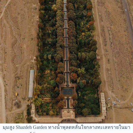
มุมสูง Shazdeh Garden ทางน้ำพุลดหลั่นใจกลางทะเลทรายในมา