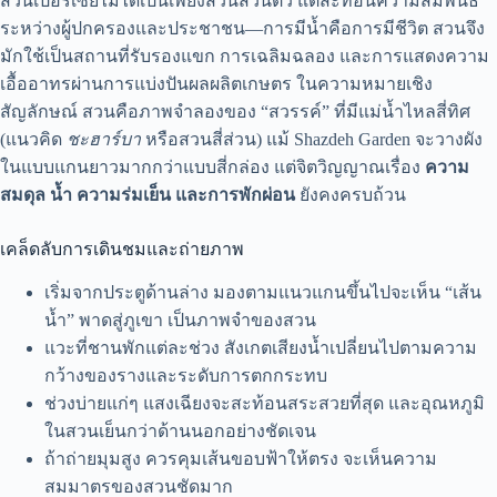
สวนเปอร์เซียไม่ได้เป็นเพียงสวนส่วนตัว แต่สะท้อนความสัมพันธ์
ระหว่างผู้ปกครองและประชาชน—การมีน้ำคือการมีชีวิต สวนจึง
มักใช้เป็นสถานที่รับรองแขก การเฉลิมฉลอง และการแสดงความ
เอื้ออาทรผ่านการแบ่งปันผลผลิตเกษตร ในความหมายเชิง
สัญลักษณ์ สวนคือภาพจำลองของ “สวรรค์” ที่มีแม่น้ำไหลสี่ทิศ
(แนวคิด
ชะฮาร์บา
หรือสวนสี่ส่วน) แม้ Shazdeh Garden จะวางผัง
ในแบบแกนยาวมากกว่าแบบสี่กล่อง แต่จิตวิญญาณเรื่อง
ความ
สมดุล น้ำ ความร่มเย็น และการพักผ่อน
ยังคงครบถ้วน
เคล็ดลับการเดินชมและถ่ายภาพ
เริ่มจากประตูด้านล่าง มองตามแนวแกนขึ้นไปจะเห็น “เส้น
น้ำ” พาดสู่ภูเขา เป็นภาพจำของสวน
แวะที่ชานพักแต่ละช่วง สังเกตเสียงน้ำเปลี่ยนไปตามความ
กว้างของรางและระดับการตกกระทบ
ช่วงบ่ายแก่ๆ แสงเฉียงจะสะท้อนสระสวยที่สุด และอุณหภูมิ
ในสวนเย็นกว่าด้านนอกอย่างชัดเจน
ถ้าถ่ายมุมสูง ควรคุมเส้นขอบฟ้าให้ตรง จะเห็นความ
สมมาตรของสวนชัดมาก