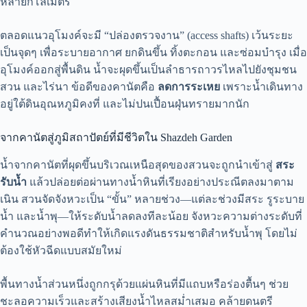
หลายกิโลเมตร
ตลอดแนวอุโมงค์จะมี “ปล่องตรวจงาน” (access shafts) เว้นระยะ
เป็นจุดๆ เพื่อระบายอากาศ ยกดินขึ้น ทิ้งตะกอน และซ่อมบำรุง เมื่อ
อุโมงค์ออกสู่พื้นดิน น้ำจะผุดขึ้นเป็นลำธารถาวรไหลไปยังชุมชน
สวน และไร่นา ข้อดีของคานัตคือ
ลดการระเหย
เพราะน้ำเดินทาง
อยู่ใต้ดินอุณหภูมิคงที่ และไม่ปนเปื้อนฝุ่นทรายมากนัก
จากคานัตสู่ภูมิสถาปัตย์ที่มีชีวิตใน Shazdeh Garden
น้ำจากคานัตที่ผุดขึ้นบริเวณเหนือสุดของสวนจะถูกนำเข้าสู่
สระ
รับน้ำ
แล้วปล่อยต่อผ่านทางน้ำหินที่เรียงอย่างประณีตลงมาตาม
เนิน สวนจัดจังหวะเป็น “ขั้น” หลายช่วง—แต่ละช่วงมีสระ รูระบาย
น้ำ และน้ำพุ—ให้ระดับน้ำลดลงทีละน้อย จังหวะความต่างระดับที่
คำนวณอย่างพอดีทำให้เกิดแรงดันธรรมชาติสำหรับน้ำพุ โดยไม่
ต้องใช้หัวฉีดแบบสมัยใหม่
พื้นทางน้ำส่วนหนึ่งถูกกรุด้วยแผ่นหินที่มีแถบหรือร่องตื้นๆ ช่วย
ชะลอความเร็วและสร้างเสียงน้ำไหลสม่ำเสมอ คล้ายดนตรี