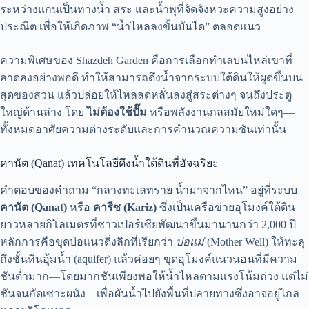
ระหว่างแกนเป็นทางน้ำ สระ และน้ำพุที่จัดจังหวะความสูงอย่าง
ประณีต เพื่อให้เกิดภาพ “น้ำไหลลงขั้นบันได” ตลอดแนว
ความพิเศษของ Shazdeh Garden คือการเลือกทำเลบนไหล่เขาที่
ลาดลงอย่างพอดี ทำให้สามารถดึงน้ำจากระบบใต้ดินให้ผุดขึ้นบน
สุดของสวน แล้วปล่อยให้ไหลลดหลั่นลงสู่สระต่างๆ จนถึงประตู
ใหญ่ด้านล่าง โดย
ไม่ต้องใช้ปั๊ม
หรือพลังงานกลสมัยใหม่ใดๆ—
ทั้งหมดอาศัยความต่างระดับและการคำนวณความชันเท่านั้น
คานัต (Qanat) เทคโนโลยีดึงน้ำใต้ดินที่อัจฉริยะ
คำตอบของคำถาม “กลางทะเลทราย น้ำมาจากไหน” อยู่ที่ระบบ
คานัต (Qanat)
หรือ
คารีซ (Kariz)
ซึ่งเป็นเครือข่ายอุโมงค์ใต้ดิน
ยาวหลายกิโลเมตรที่ชาวเปอร์เซียพัฒนาขึ้นมานานกว่า 2,000 ปี
หลักการคือขุดบ่อแนวดิ่งลึกที่เรียกว่า
บ่อแม่
(Mother Well) ให้ทะลุ
ถึงชั้นหินอุ้มน้ำ (aquifer) แล้วค่อยๆ ขุดอุโมงค์แนวนอนที่มีความ
ชันต่ำมาก—โดยมากชันเพียงพอให้น้ำไหลตามแรงโน้มถ่วง แต่ไม่
ชันจนกัดเซาะผนัง—เพื่อผันน้ำไปยังพื้นที่ปลายทางซึ่งอาจอยู่ไกล