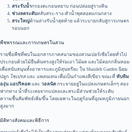
สระรับน้ำ
กรองตะกอนหยาบ ก่อนปล่อยสู่รางหิน
ช่วงลดระดับ
สลับสระ-ราง-หัวน้ำพุตลอดแกนกลาง
สระใหญ่
ด้านล่างรับน้ำสุดท้าย แล้วระบายกลับสู่การเกษตร
รอบนอก
พืชพรรณและการเกษตรในสวน
รายชื่อพืชที่พบในเอกสารภาคสนามของสวนเปอร์เซียโดยทั่วไป
ประกอบด้วยไม้ยืนต้นทรงสูงให้ร่มเงา ไม้ผล และไม้ดอกกลิ่นหอม
เพื่อสนับสนุนทั้งอาหารและภูมิสุนทรียะ ใน Shazdeh Garden นิยม
ปลูก
ไซเปรส
และ
แพลนเทน
เพื่อเป็นกำแพงสีเขียว ขณะที่
ทับทิม
องุ่น แอปริคอต
และ
วอลนัต
กระจายอยู่ในแปลงเกษตรเล็กๆ สอง
ฟากทาง น้ำที่ระเหยจากแปลงและสระมีส่วนช่วยให้ระดับ
ความชื้นสัมพัทธ์เพิ่มขึ้น โดยเฉพาะในฤดูร้อนที่อุณหภูมิภายนอก
สูงมาก
มิติทางสังคมและพิธีการ