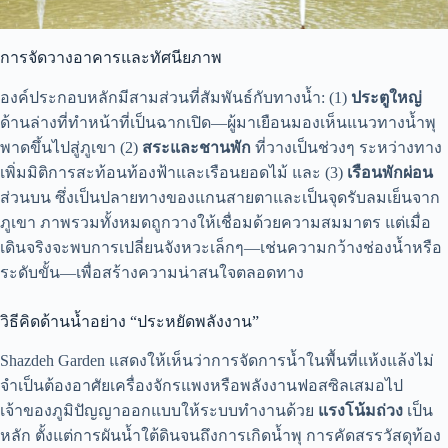
การจัดวางอาคารและทัศนียภาพ
องค์ประกอบหลักมีสามส่วนที่สัมพันธ์กับทางน้ำ: (1)
ประตูใหญ่
ด้านล่างที่ทำหน้าที่เป็นฉากเปิด—ผู้มาเยือนมองเห็นแนวทางน้ำพุ
พาดขึ้นไปสู่ภูเขา (2)
สระและชานพัก
ที่วางเป็นช่วงๆ ระหว่างทาง
เพิ่มมิติการสะท้อนท้องฟ้าและเรือนยอดไม้ และ (3)
เรือนพักผ่อน
ส่วนบน ซึ่งเป็นปลายทางของแกนสายตาและเป็นจุดรับลมเย็นจาก
ภูเขา ภาพรวมทั้งหมดถูกวางให้เชื่อมด้วยความสมมาตร แต่เมื่อ
เดินจริงจะพบการเปลี่ยนจังหวะเล็กๆ—เช่นความกว้างช่องน้ำหรือ
ระดับขั้น—เพื่อสร้างความน่าสนใจตลอดทาง
วิธีคิดด้านน้ำอย่าง “ประหยัดพลังงาน”
Shazdeh Garden แสดงให้เห็นว่าการจัดการน้ำในพื้นที่แห้งแล้งไม่
จำเป็นต้องอาศัยเครื่องจักรแพงหรือพลังงานฟอสซิลเสมอไป
เจ้าของภูมิปัญญาออกแบบให้ระบบทำงานด้วย
แรงโน้มถ่วง
เป็น
หลัก ตั้งแต่การผันน้ำใต้ดินจนถึงการเกิดน้ำพุ การคัดสรรวัสดุท้อง