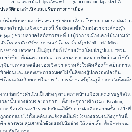
ฮาน เคอร์มัน https://www.instagram.com/pouriapakizeh7/
ประวัติก่อนกำเนิดและบริบททางการเมือง
แม้พื้นที่มาฮานจะมีร่องรอยชุมชนมาตั้งแต่โบราณ แต่แนวคิดสวน
ขนาดใหญ่บนเชิงเขาแห่งนี้เริ่มชัดเจนขึ้นในสมัยราชวงศ์กอญัร
(Qajar) ช่วงปลายคริสต์ศตวรรษที่ 19 ผู้ว่าการเมืองเคอร์มันนามว่า
อับโดลฮามิด มีร์ซา นาเซอร์ โอ ดอว์เลห์
(Abdolhamid Mirza
Naser-od-Dowleh) เป็นผู้อุปถัมภ์ให้ก่อสร้าง โดยนำรูปแบบ “สวน
เปอร์เซีย” ที่เน้นความสมมาตร แกนกลาง และการจัดน้ำ มาใช้กับ
ภูมิประเทศลาดเอียงของเชิงเขา ความตั้งใจเดิมคือสร้างเป็นสถาน
พักผ่อนและแหล่งเกษตรสวนผลไม้ชั้นดีของผู้ปกครองท้องถิ่น
พร้อมแสดงศักยภาพในการจัดการน้ำของรัฐในภูมิอากาศแห้งแล้ง
งานก่อสร้างดำเนินเป็นช่วงๆ ตามสภาพบ้านเมืองและเศรษฐกิจใน
เวลานั้น บางส่วนของอาคาร—ทั้งประตูทางเข้า (Gate Pavilion)
และเรือนรับรองกึ่งราชสำนัก—ได้รับการต่อเติมหลายครั้ง แต่สิ่งที่
ถูกออกแบบไว้ตั้งแต่ต้นและยังคงเป็นหัวใจของสวนจนถึงทุกวันนี้
คือ
การควบคุมสายน้ำด้วยแรงโน้มถ่วง
ให้หล่อเลี้ยงทั้งพืชพรรณ
และทัศนียภาพ