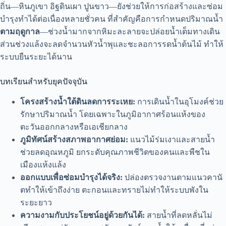
ถิ่น—หินภูเขา อิฐดินเผา ปูนขาว—ยังช่วยให้การก่อสร้างและซ่อม
บำรุงทำได้ต่อเนื่องหลายชั่วคน ที่สำคัญคือการกำหนดปริมาณน้ำ
ตามฤดูกาล
—ช่วงน้ำมากจากหิมะละลายจะปล่อยน้ำเต็มทางเดิน
ส่วนช่วงแล้งจะลดจำนวนหัวน้ำพุและชะลอการรดน้ำต้นไม้ ทำให้
ระบบยืนระยะได้นาน
บทเรียนสำหรับยุคปัจจุบัน
โครงสร้างน้ำใต้ดินลดการระเหย:
การเดินน้ำในอุโมงค์ช่วย
รักษาปริมาณน้ำ โดยเฉพาะในภูมิอากาศร้อนแห้งของ
ตะวันออกกลางหรือเอเชียกลาง
ภูมิทัศน์สร้างสภาพอากาศย่อม:
แนวไม้ร่มเงาและสายน้ำ
ช่วยลดอุณหภูมิ ยกระดับคุณภาพชีวิตของคนและพืชใน
เมืองแห้งแล้ง
ออกแบบเพื่อซ่อมบำรุงได้จริง:
ปล่องตรวจงานตามแนวคานั
ตทำให้เข้าถึงง่าย ตะกอนและทรายไม่ทำให้ระบบพังใน
ระยะยาว
ความงามกับประโยชน์อยู่ด้วยกันได้:
สายน้ำที่ลดหลั่นไม่