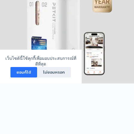
เว็บไซต์นี้ใช้คุกกี้เพื่อมอบประสบการณ์ที่
ดีที่สุด
ยอมก็ได้
ไม่ยอมหรอก
PETKIT YumShare Daily Feast คืออะไร?
กรกฎาคม 20, 2026
งานบริการ