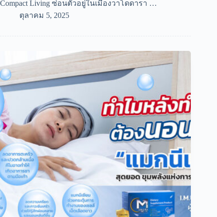
Compact Living ซ่อนตัวอยู่ในเมืองวาโดดารา …
ตุลาคม 5, 2025