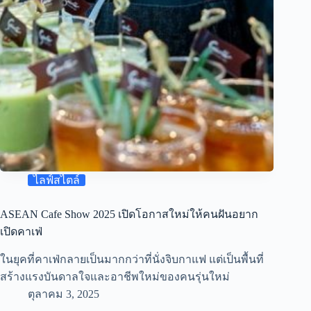
ไลฟ์สไตล์
ASEAN Cafe Show 2025 เปิดโอกาสใหม่ให้คนฝันอยาก
เปิดคาเฟ่
ในยุคที่คาเฟ่กลายเป็นมากกว่าที่นั่งจิบกาแฟ แต่เป็นพื้นที่
สร้างแรงบันดาลใจและอาชีพใหม่ของคนรุ่นใหม่
ตุลาคม 3, 2025