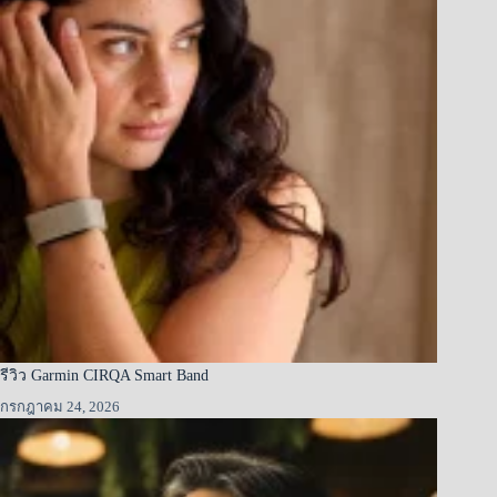
รีวิว Garmin CIRQA Smart Band
กรกฎาคม 24, 2026