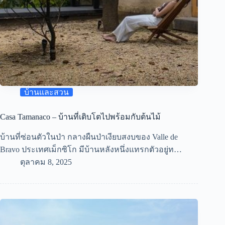
บ้านและสวน
Casa Tamanaco – บ้านที่เติบโตไปพร้อมกับต้นไม้
บ้านที่ซ่อนตัวในป่า กลางผืนป่าเงียบสงบของ Valle de
Bravo ประเทศเม็กซิโก มีบ้านหลังหนึ่งแทรกตัวอยู่ท…
ตุลาคม 8, 2025